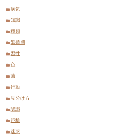
病気
知識
種類
繁殖期
習性
色
菌
行動
見分け方
認識
距離
迷惑