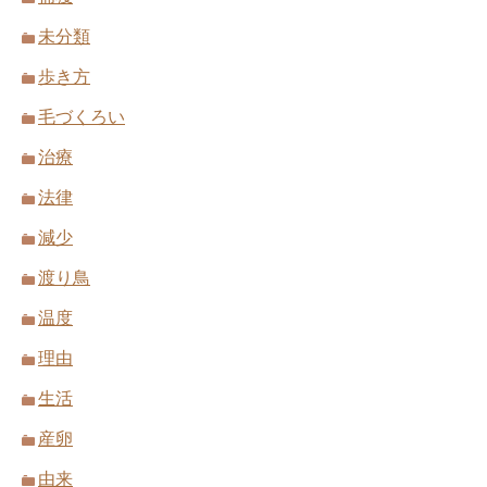
未分類
歩き方
毛づくろい
治療
法律
減少
渡り鳥
温度
理由
生活
産卵
由来