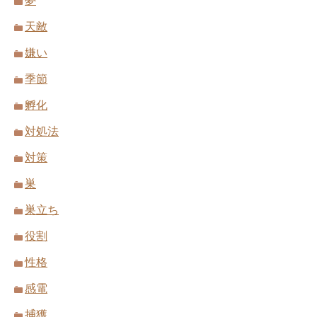
夢
天敵
嫌い
季節
孵化
対処法
対策
巣
巣立ち
役割
性格
感電
捕獲