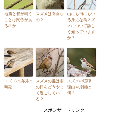
地震と雀が鳴く
スズメは肉食な
山にも街にもい
ことは関係があ
の？
る身近な鳥スズ
るのか
メについて詳し
く知っています
か？
スズメの換羽の
スズメの雛は雨
スズメの喧嘩、
時期
の日をどうやっ
理由や原因は
て過ごしてい
何？
る？
スポンサードリンク