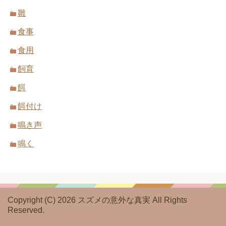
雛
食事
食用
飼育
餌
餌付け
鳴き声
鳴く
Copyright (C) 2026 スズメの意外な真実
All Rights
Reserved.