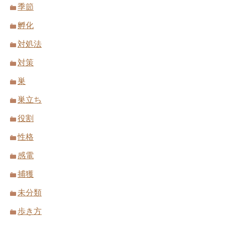
季節
孵化
対処法
対策
巣
巣立ち
役割
性格
感電
捕獲
未分類
歩き方