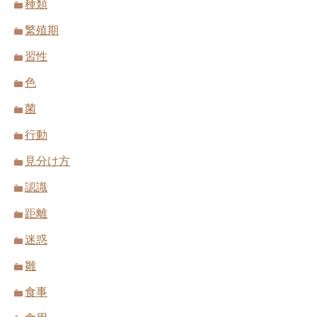
種類
繁殖期
習性
色
菌
行動
見分け方
認識
距離
迷惑
雛
食事