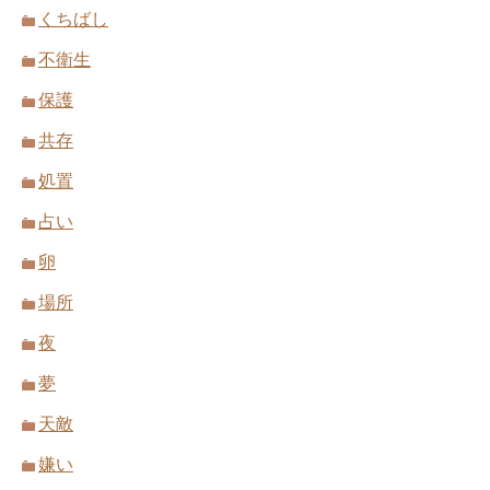
くちばし
不衛生
保護
共存
処置
占い
卵
場所
夜
夢
天敵
嫌い