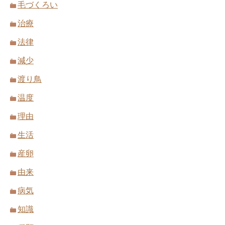
毛づくろい
治療
法律
減少
渡り鳥
温度
理由
生活
産卵
由来
病気
知識