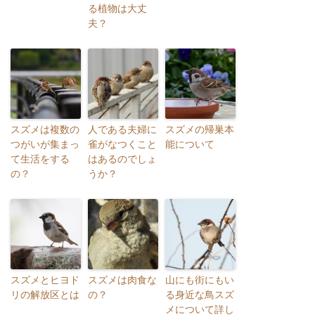
る植物は大丈
夫？
スズメは複数の
人である夫婦に
スズメの帰巣本
つがいが集まっ
雀がなつくこと
能について
て生活をする
はあるのでしょ
の？
うか？
スズメとヒヨド
スズメは肉食な
山にも街にもい
リの解放区とは
の？
る身近な鳥スズ
メについて詳し