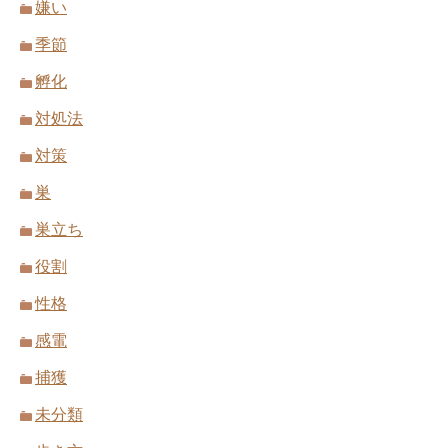
嫌い
季節
孵化
対処法
対策
巣
巣立ち
役割
性格
感電
捕獲
未分類