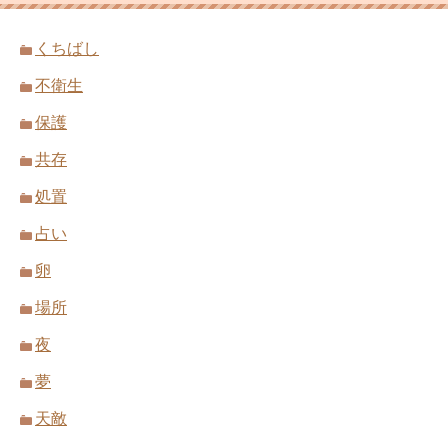
くちばし
不衛生
保護
共存
処置
占い
卵
場所
夜
夢
天敵