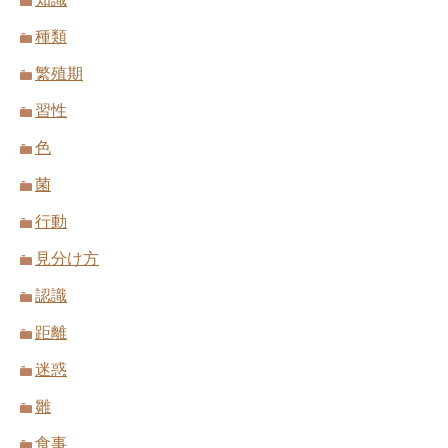
種類
繁殖期
習性
色
菌
行動
見分け方
認識
距離
迷惑
雛
食事