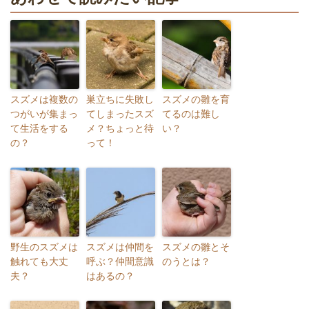
スズメは複数の
巣立ちに失敗し
スズメの雛を育
つがいが集まっ
てしまったスズ
てるのは難し
て生活をする
メ？ちょっと待
い？
の？
って！
野生のスズメは
スズメは仲間を
スズメの雛とそ
触れても大丈
呼ぶ？仲間意識
のうとは？
夫？
はあるの？