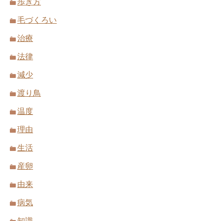
歩き方
毛づくろい
治療
法律
減少
渡り鳥
温度
理由
生活
産卵
由来
病気
知識