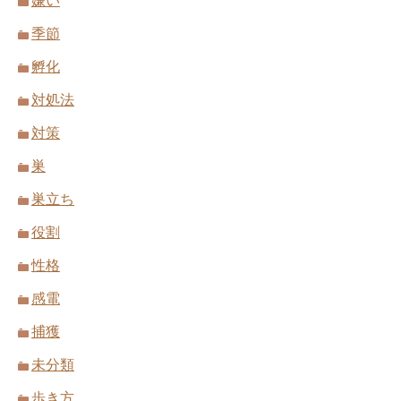
嫌い
季節
孵化
対処法
対策
巣
巣立ち
役割
性格
感電
捕獲
未分類
歩き方