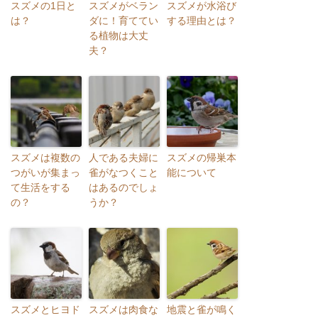
スズメの1日と
スズメがベラン
スズメが水浴び
は？
ダに！育ててい
する理由とは？
る植物は大丈
夫？
スズメは複数の
人である夫婦に
スズメの帰巣本
つがいが集まっ
雀がなつくこと
能について
て生活をする
はあるのでしょ
の？
うか？
スズメとヒヨド
スズメは肉食な
地震と雀が鳴く