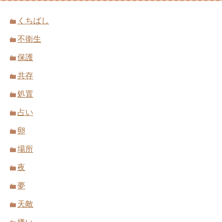
くちばし
不衛生
保護
共存
処置
占い
卵
場所
夜
夢
天敵