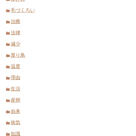
毛づくろい
治療
法律
減少
渡り鳥
温度
理由
生活
産卵
由来
病気
知識