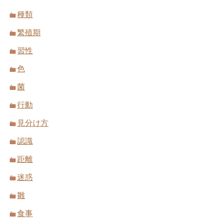
種類
繁殖期
習性
色
菌
行動
見分け方
認識
距離
迷惑
雛
食事