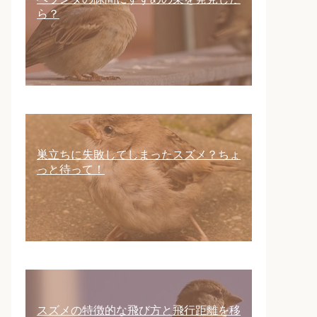
ら？
巣立ちに失敗してしまったスズメ？ちょ
っと待って！
スズメの特徴的な飛び方と飛行距離を移