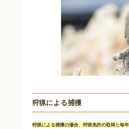
狩猟による捕獲
狩猟による捕獲の場合、狩猟免許の取得と毎年