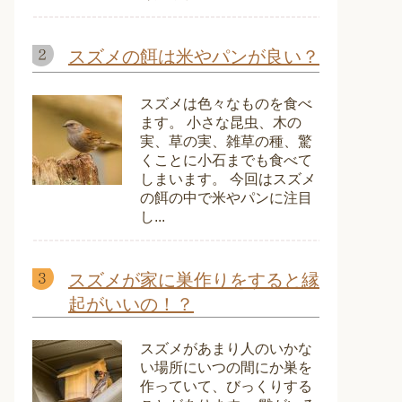
スズメの餌は米やパンが良い？
スズメは色々なものを食べ
ます。 小さな昆虫、木の
実、草の実、雑草の種、驚
くことに小石までも食べて
しまいます。 今回はスズメ
の餌の中で米やパンに注目
し...
スズメが家に巣作りをすると縁
起がいいの！？
スズメがあまり人のいかな
い場所にいつの間にか巣を
作っていて、びっくりする