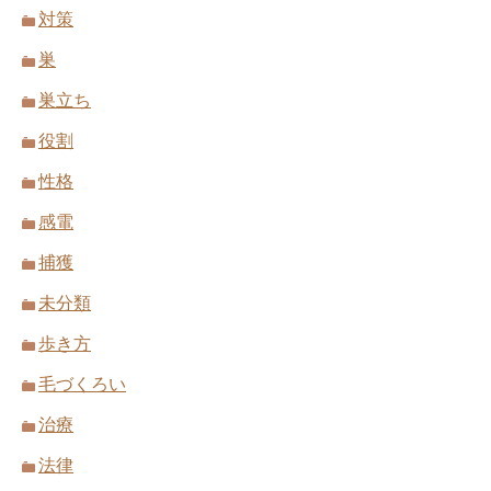
対策
巣
巣立ち
役割
性格
感電
捕獲
未分類
歩き方
毛づくろい
治療
法律