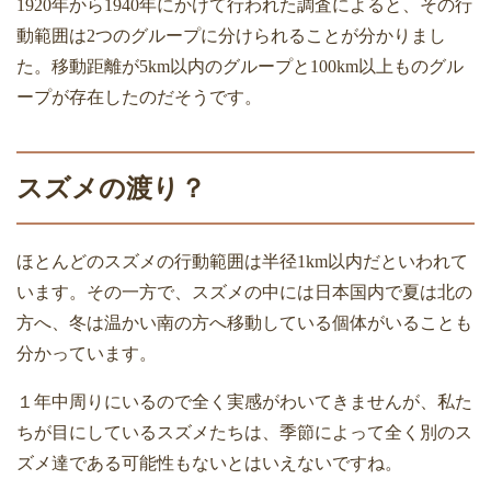
1920
年から
1940
年にかけて行われた調査によると、その行
動範囲は
2
つのグループに分けられることが分かりまし
た。移動距離が
5km
以内のグループと
100km
以上ものグル
ープが存在したのだそうです。
スズメの渡り？
ほとんどのスズメの行動範囲は半径
1km
以内だといわれて
います。その一方で、スズメの中には日本国内で夏は北の
方へ、冬は温かい南の方へ移動している個体がいることも
分かっています。
１年中周りにいるので全く実感がわいてきませんが、私た
ちが目にしているスズメたちは、季節によって全く別のス
ズメ達である可能性もないとはいえないですね。