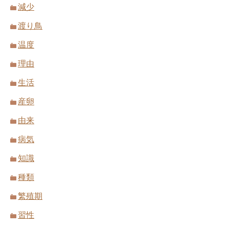
減少
渡り鳥
温度
理由
生活
産卵
由来
病気
知識
種類
繁殖期
習性