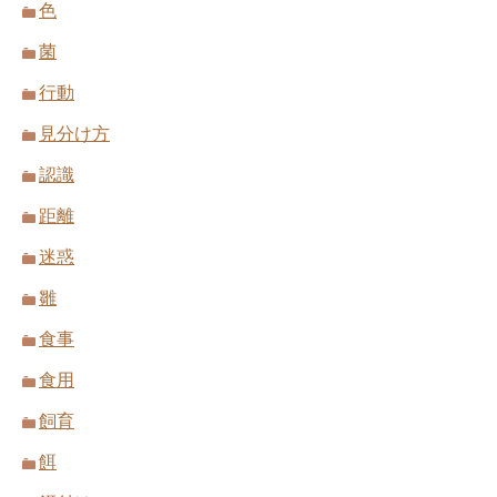
色
菌
行動
見分け方
認識
距離
迷惑
雛
食事
食用
飼育
餌