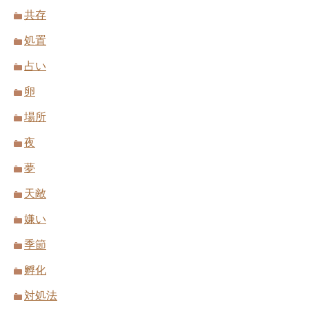
共存
処置
占い
卵
場所
夜
夢
天敵
嫌い
季節
孵化
対処法