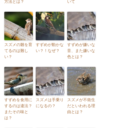
方法とは？
いて
スズメの雛を育
すずめが動かな
すずめが嫌いな
てるのは難し
い？！なぜ？
音、また嫌いな
い？
色とは？
すずめを食用に
スズメは手乗り
スズメが不衛生
するのは違法？
になるの？
だといわれる理
またその味と
由とは？
は？