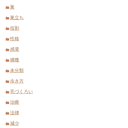
巣
巣立ち
役割
性格
感電
捕獲
未分類
歩き方
毛づくろい
治療
法律
減少