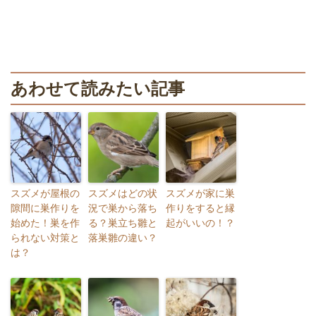
あわせて読みたい記事
スズメが屋根の
スズメはどの状
スズメが家に巣
隙間に巣作りを
況で巣から落ち
作りをすると縁
始めた！巣を作
る？巣立ち雛と
起がいいの！？
られない対策と
落巣雛の違い？
は？