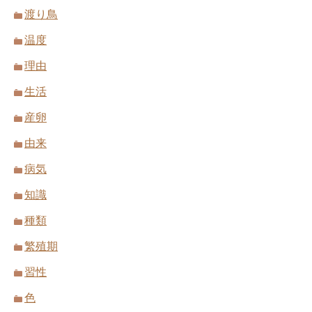
渡り鳥
温度
理由
生活
産卵
由来
病気
知識
種類
繁殖期
習性
色