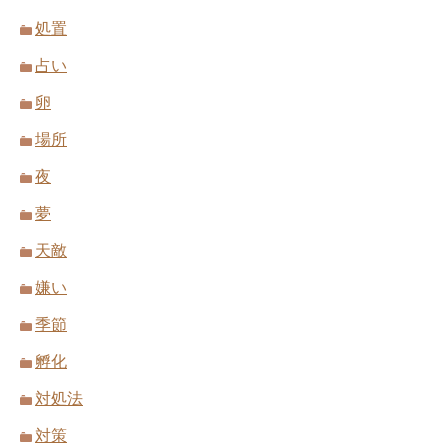
処置
占い
卵
場所
夜
夢
天敵
嫌い
季節
孵化
対処法
対策