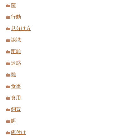
菌
行動
見分け方
認識
距離
迷惑
雛
食事
食用
飼育
餌
餌付け