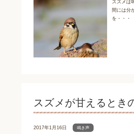
スズメは
間には分
を・・・
スズメが甘えるとき
2017年1月16日
鳴き声