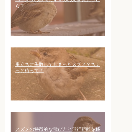
ら？
巣立ちに失敗してしまったスズメ？ちょ
っと待って！
スズメの特徴的な飛び方と飛行距離を移