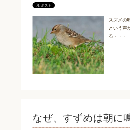
スズメの
という声
る・・・
なぜ、すずめは朝に