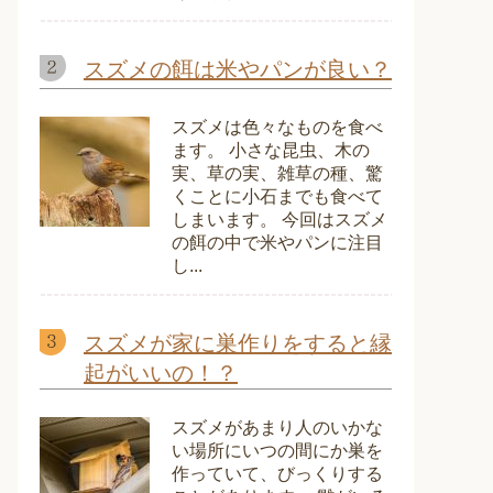
スズメの餌は米やパンが良い？
スズメは色々なものを食べ
ます。 小さな昆虫、木の
実、草の実、雑草の種、驚
くことに小石までも食べて
しまいます。 今回はスズメ
の餌の中で米やパンに注目
し...
スズメが家に巣作りをすると縁
起がいいの！？
スズメがあまり人のいかな
い場所にいつの間にか巣を
作っていて、びっくりする