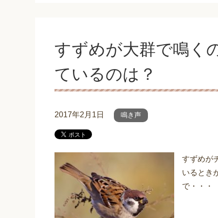
すずめが大群で鳴く
ているのは？
2017年2月1日
鳴き声
すずめが
いるとき
で・・・