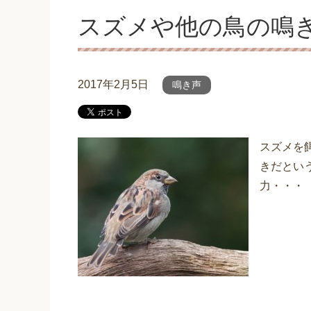
スズメや他の鳥の鳴
2017年2月5日
鳴き声
スズメを
きだとい
力・・・