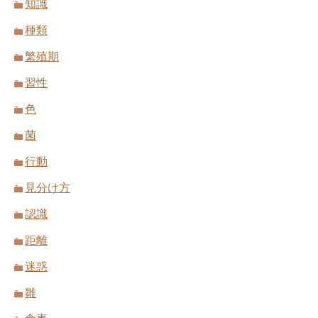
知識
種類
繁殖期
習性
色
菌
行動
見分け方
認識
距離
迷惑
雛