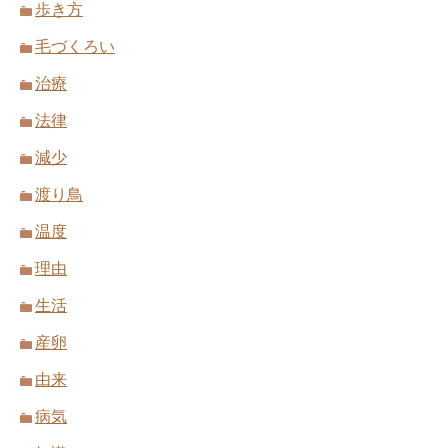
歩き方
毛づくろい
治療
法律
減少
渡り鳥
温度
理由
生活
産卵
由来
病気