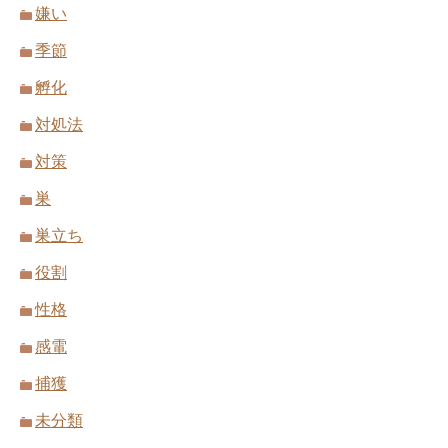
嫌い
季節
孵化
対処法
対策
巣
巣立ち
役割
性格
感電
捕獲
未分類