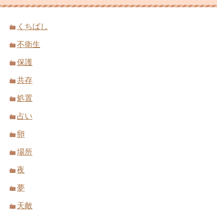
くちばし
不衛生
保護
共存
処置
占い
卵
場所
夜
夢
天敵