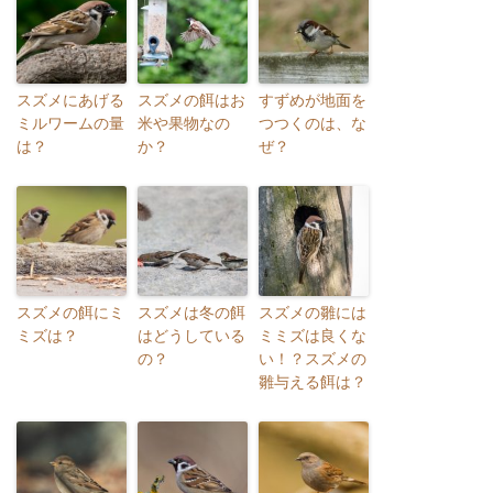
スズメにあげる
スズメの餌はお
すずめが地面を
ミルワームの量
米や果物なの
つつくのは、な
は？
か？
ぜ？
スズメの餌にミ
スズメは冬の餌
スズメの雛には
ミズは？
はどうしている
ミミズは良くな
の？
い！？スズメの
雛与える餌は？