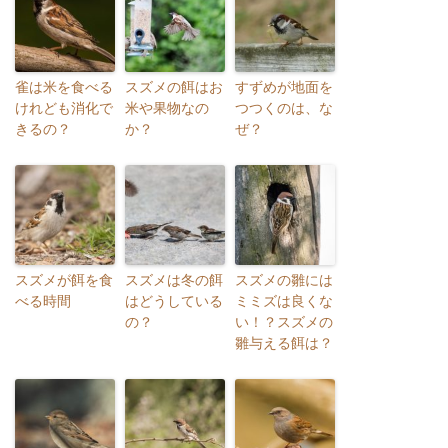
雀は米を食べる
スズメの餌はお
すずめが地面を
けれども消化で
米や果物なの
つつくのは、な
きるの？
か？
ぜ？
スズメが餌を食
スズメは冬の餌
スズメの雛には
べる時間
はどうしている
ミミズは良くな
の？
い！？スズメの
雛与える餌は？