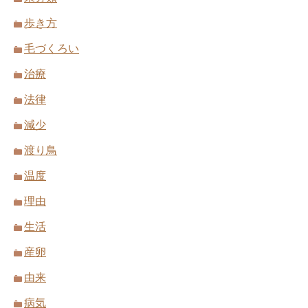
歩き方
毛づくろい
治療
法律
減少
渡り鳥
温度
理由
生活
産卵
由来
病気