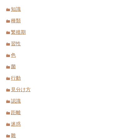
知識
種類
繁殖期
習性
色
菌
行動
見分け方
認識
距離
迷惑
雛