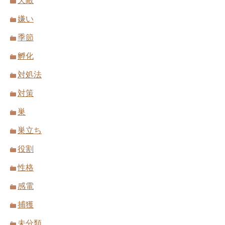
天敵
嫌い
季節
孵化
対処法
対策
巣
巣立ち
役割
性格
感電
捕獲
未分類