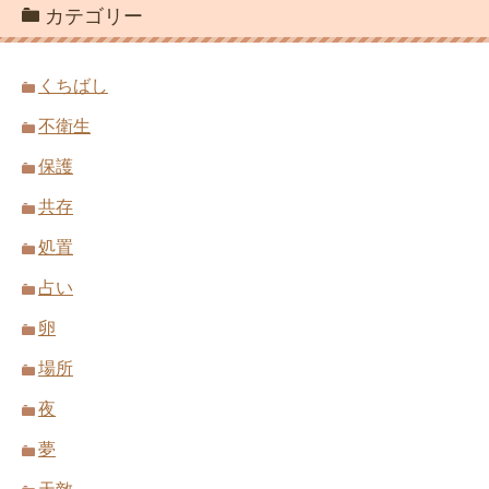
カテゴリー
くちばし
不衛生
保護
共存
処置
占い
卵
場所
夜
夢