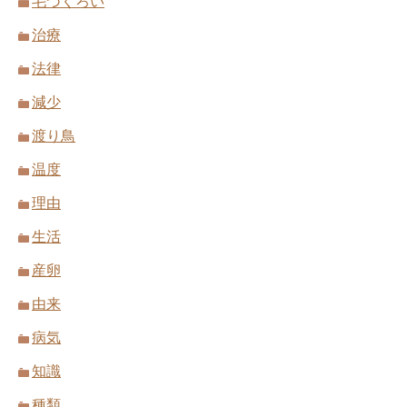
毛づくろい
治療
法律
減少
渡り鳥
温度
理由
生活
産卵
由来
病気
知識
種類