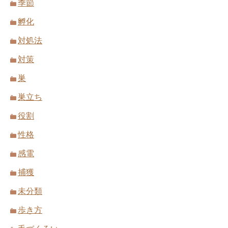
季節
孵化
対処法
対策
巣
巣立ち
役割
性格
感電
捕獲
未分類
歩き方