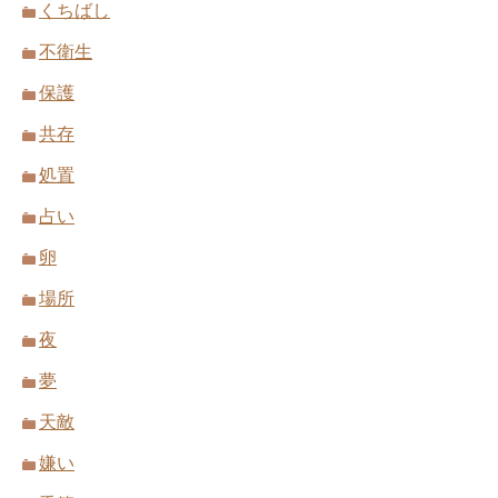
くちばし
不衛生
保護
共存
処置
占い
卵
場所
夜
夢
天敵
嫌い