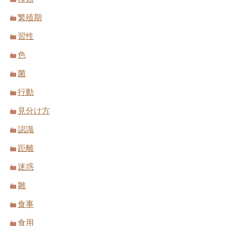
繁殖期
習性
色
菌
行動
見分け方
認識
距離
迷惑
雛
食事
食用