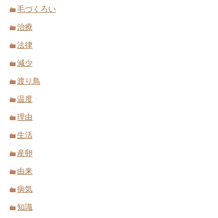
毛づくろい
治療
法律
減少
渡り鳥
温度
理由
生活
産卵
由来
病気
知識