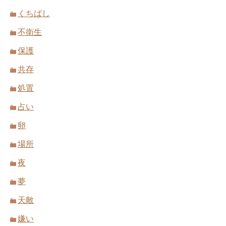
くちばし
不衛生
保護
共存
処置
占い
卵
場所
夜
夢
天敵
嫌い