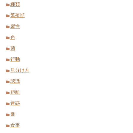
種類
繁殖期
習性
色
菌
行動
見分け方
認識
距離
迷惑
雛
食事