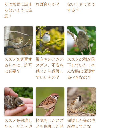
りは気管に詰ま
れば良いか？
ない！さてどう
らないように注
する？
意！
スズメを飼育す
巣立ちのときの
スズメの雛が落
るときに、許可
スズメ、不安を
下していた！そ
は必要？
感じたら保護し
んな時は保護す
ていいもの？
るべきなの？
スズメを保護し
怪我をしたスズ
保護した雀の毛
たら、どこへ連
メを保護した時
が生えてこな