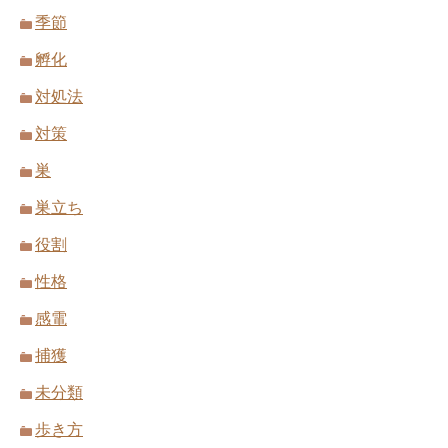
季節
孵化
対処法
対策
巣
巣立ち
役割
性格
感電
捕獲
未分類
歩き方