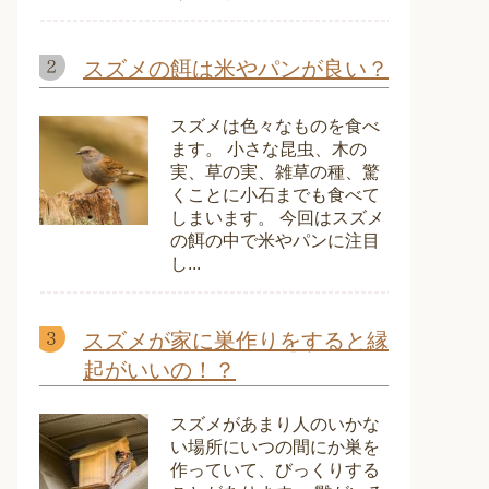
スズメの餌は米やパンが良い？
スズメは色々なものを食べ
ます。 小さな昆虫、木の
実、草の実、雑草の種、驚
くことに小石までも食べて
しまいます。 今回はスズメ
の餌の中で米やパンに注目
し...
スズメが家に巣作りをすると縁
起がいいの！？
スズメがあまり人のいかな
い場所にいつの間にか巣を
作っていて、びっくりする