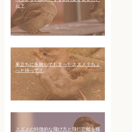
ら？
巣立ちに失敗してしまったスズメ？ちょ
っと待って！
スズメの特徴的な飛び方と飛行距離を移