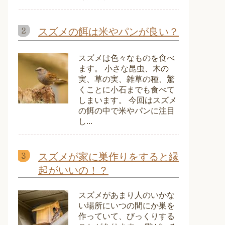
スズメの餌は米やパンが良い？
スズメは色々なものを食べ
ます。 小さな昆虫、木の
実、草の実、雑草の種、驚
くことに小石までも食べて
しまいます。 今回はスズメ
の餌の中で米やパンに注目
し...
スズメが家に巣作りをすると縁
起がいいの！？
スズメがあまり人のいかな
い場所にいつの間にか巣を
作っていて、びっくりする