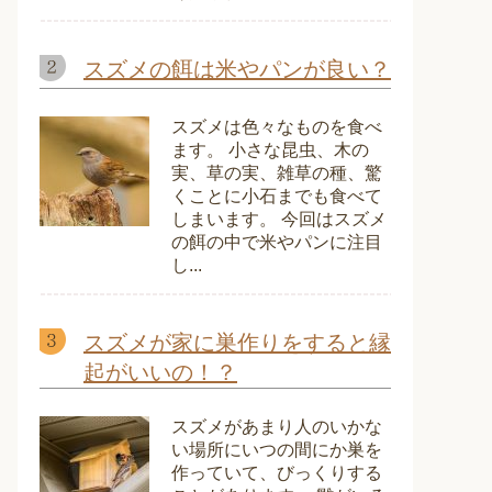
スズメの餌は米やパンが良い？
スズメは色々なものを食べ
ます。 小さな昆虫、木の
実、草の実、雑草の種、驚
くことに小石までも食べて
しまいます。 今回はスズメ
の餌の中で米やパンに注目
し...
スズメが家に巣作りをすると縁
起がいいの！？
スズメがあまり人のいかな
い場所にいつの間にか巣を
作っていて、びっくりする