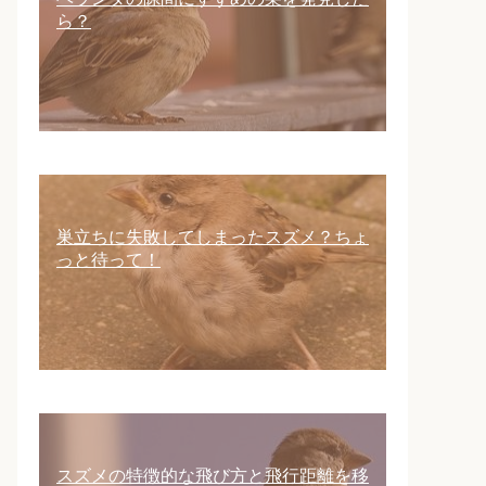
ら？
巣立ちに失敗してしまったスズメ？ちょ
っと待って！
スズメの特徴的な飛び方と飛行距離を移