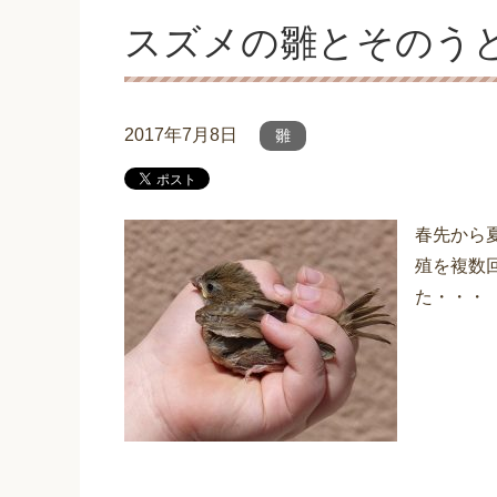
スズメの雛とそのう
2017年7月8日
雛
春先から
殖を複数
た・・・