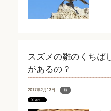
スズメの雛のくちば
があるの？
2017年2月13日
雛