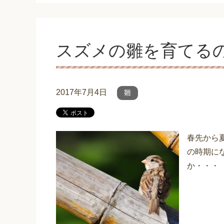
スズメの雛を育てる
2017年7月4日
雛
春先から
の時期に
か・・・