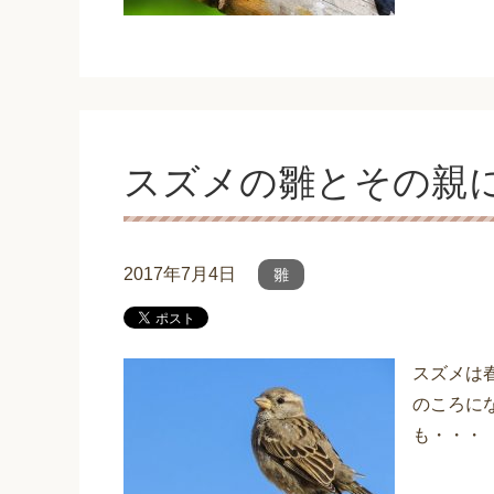
スズメの雛とその親
2017年7月4日
雛
スズメは
のころに
も・・・