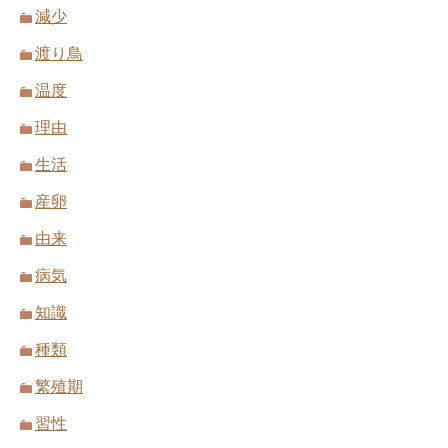
減少
渡り鳥
温度
理由
生活
産卵
由来
病気
知識
種類
繁殖期
習性