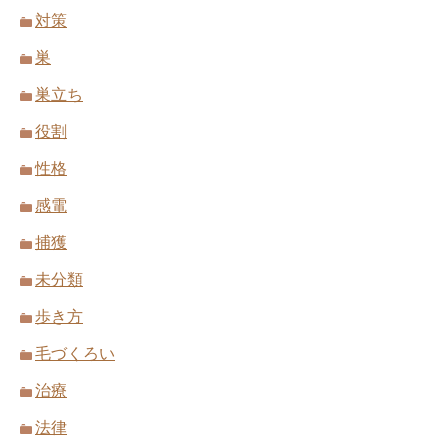
対策
巣
巣立ち
役割
性格
感電
捕獲
未分類
歩き方
毛づくろい
治療
法律