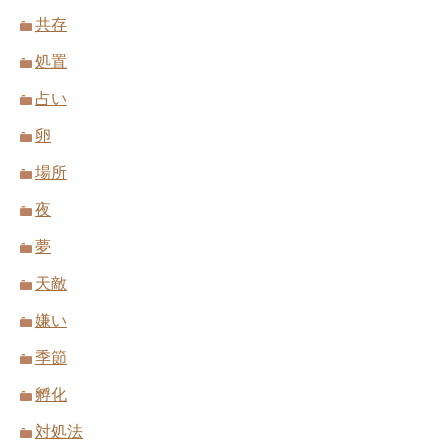
共存
処置
占い
卵
場所
夜
夢
天敵
嫌い
季節
孵化
対処法