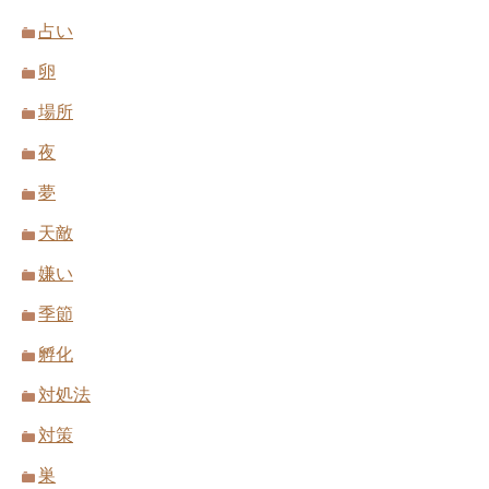
占い
卵
場所
夜
夢
天敵
嫌い
季節
孵化
対処法
対策
巣