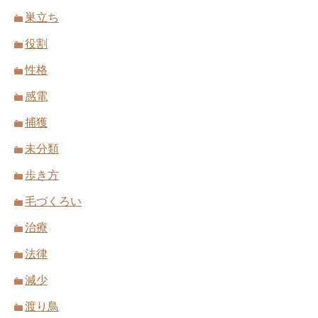
巣立ち
役割
性格
感電
捕獲
未分類
歩き方
毛づくろい
治療
法律
減少
渡り鳥