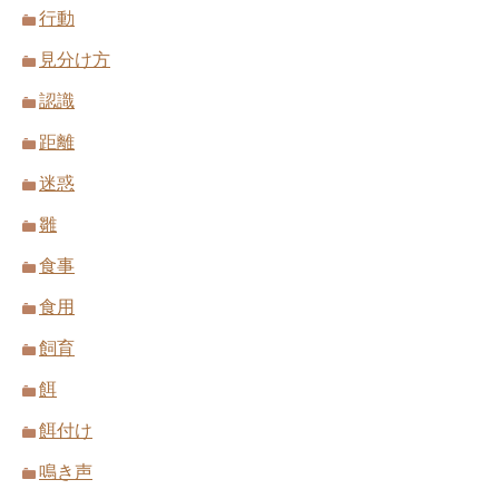
行動
見分け方
認識
距離
迷惑
雛
食事
食用
飼育
餌
餌付け
鳴き声