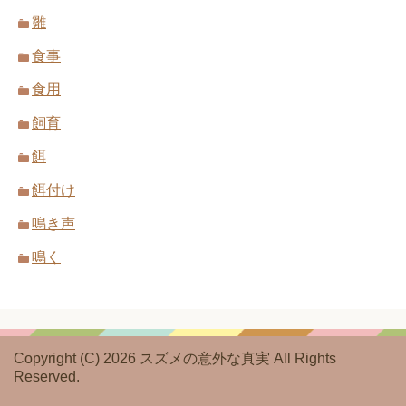
雛
食事
食用
飼育
餌
餌付け
鳴き声
鳴く
Copyright (C) 2026 スズメの意外な真実
All Rights
Reserved.