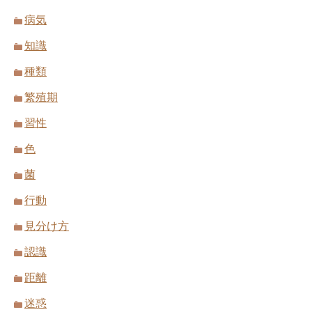
病気
知識
種類
繁殖期
習性
色
菌
行動
見分け方
認識
距離
迷惑