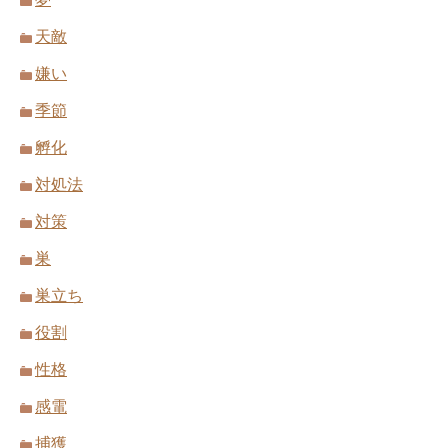
天敵
嫌い
季節
孵化
対処法
対策
巣
巣立ち
役割
性格
感電
捕獲