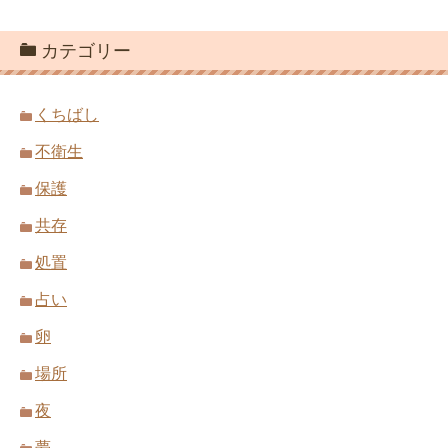
カテゴリー
くちばし
不衛生
保護
共存
処置
占い
卵
場所
夜
夢