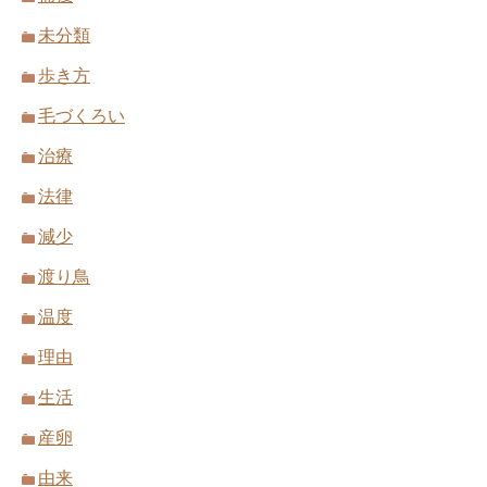
未分類
歩き方
毛づくろい
治療
法律
減少
渡り鳥
温度
理由
生活
産卵
由来