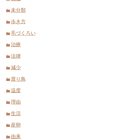
未分類
歩き方
毛づくろい
治療
法律
減少
渡り鳥
温度
理由
生活
産卵
由来