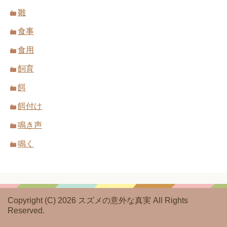
雛
食事
食用
飼育
餌
餌付け
鳴き声
鳴く
Copyright (C) 2026 スズメの意外な真実
All Rights
Reserved.