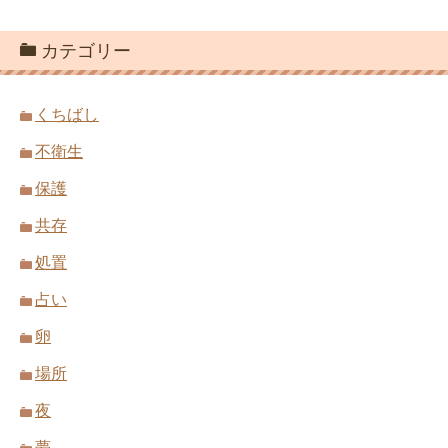
カテゴリー
くちばし
不衛生
保護
共存
処置
占い
卵
場所
夜
夢