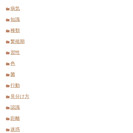
病気
知識
種類
繁殖期
習性
色
菌
行動
見分け方
認識
距離
迷惑