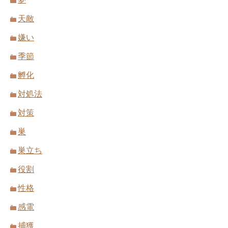
天敵
嫌い
季節
孵化
対処法
対策
巣
巣立ち
役割
性格
感電
捕獲