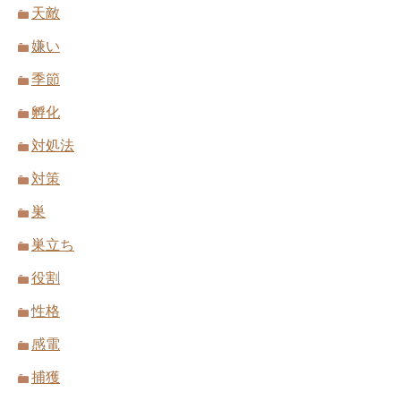
天敵
嫌い
季節
孵化
対処法
対策
巣
巣立ち
役割
性格
感電
捕獲