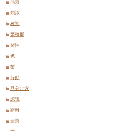
病気
知識
種類
繁殖期
習性
色
菌
行動
見分け方
認識
距離
迷惑