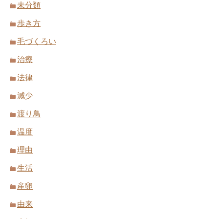
未分類
歩き方
毛づくろい
治療
法律
減少
渡り鳥
温度
理由
生活
産卵
由来