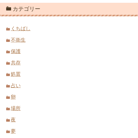
カテゴリー
くちばし
不衛生
保護
共存
処置
占い
卵
場所
夜
夢